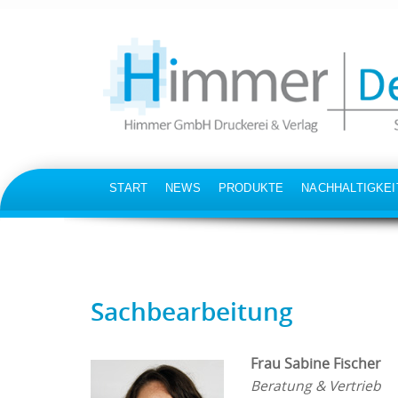
SKIP
START
NEWS
PRODUKTE
NACHHALTIGKEI
TO
CONTENT
Sachbearbeitung
Frau Sabine Fischer
Beratung & Vertrieb