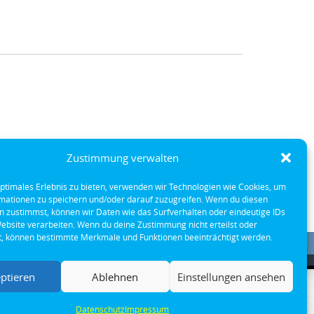
Zustimmung verwalten
optimales Erlebnis zu bieten, verwenden wir Technologien wie Cookies, um
mationen zu speichern und/oder darauf zuzugreifen. Wenn du diesen
n zustimmst, können wir Daten wie das Surfverhalten oder eindeutige IDs
Website verarbeiten. Wenn du deine Zustimmung nicht erteilst oder
t, können bestimmte Merkmale und Funktionen beeinträchtigt werden.
ptieren
Ablehnen
Einstellungen ansehen
Datenschutz
Impressum