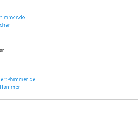
2
@himmer.de
scher
er
3
mer@himmer.de
s_Hammer
7