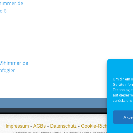
@himmer.de
eiß
5
r@himmer.de
fogler
Um dir ein 
Geräteinfor
Technologie
auf dieser 
zurückziehs
Akze
Impressum
AGBs
Datenschutz
Cookie-Richtlinie (EU)