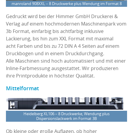
manroland 908XXL – 8 Druckwerke plus Wendung im Format 8
Gedruckt wird bei der Himmer GmbH Druckerei &
Verlag auf einem hochmodernen Maschinenpark vom
3b Format, einfarbig bis achtfarbig inklusive
Lackierung, bis hin zum XXL Format mit maximal
acht Farben und bis zu 72 DIN A 4 Seiten auf einem
Druckbogen und in einem Druckdurchgang.
Alle Maschinen sind hoch automatisiert und mit einer
Inline-Farbmessung ausgestattet. Wir produzieren
ihre Printprodukte in höchster Qualität.
Mittelformat
Heidelberg XL106 – 8 Druckwerke, Wendung plus
Dispersionslackwerk im Format 3B
Ob kleine oder große Auflagen, ob hoher