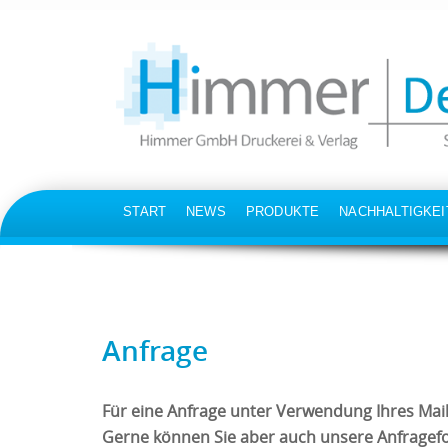
SKIP
START
NEWS
PRODUKTE
NACHHALTIGKEI
TO
CONTENT
Anfrage
Für eine Anfrage unter Verwendung Ihres Mai
Gerne können Sie aber auch unsere Anfragef