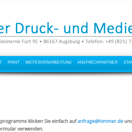
T
PRINT
WEITERVERARBEITUNG
ANSPRECHPARTNER
STA
lprogramms klicken Sie einfach auf
anfrage@himmer.de
und
ormular verwenden.